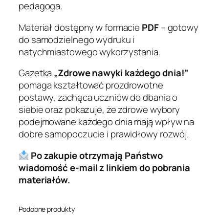
d
pedagoga.
n
i
Materiał dostępny w formacie
PDF
– gotowy
a
do samodzielnego wydruku i
!
natychmiastowego wykorzystania.
”
Gazetka
„Zdrowe nawyki każdego dnia!”
+
pomaga kształtować prozdrowotne
P
postawy, zachęca uczniów do dbania o
L
siebie oraz pokazuje, że zdrowe wybory
A
podejmowane każdego dnia mają wpływ na
K
dobre samopoczucie i prawidłowy rozwój.
A
T
Po zakupie otrzymają Państwo
wiadomość e-mail z linkiem do pobrania
materiałów.
Podobne produkty