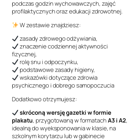
podczas godzin wychowawczych, zajęć
r
profilaktycznych oraz edukacji zdrowotnej.
o
w
W zestawie znajdziesz:
e
n
zasady zdrowego odżywiania,
a
znaczenie codziennej aktywności
w
fizycznej,
y
rolę snu i odpoczynku,
k
podstawowe zasady higieny,
i
wskazówki dotyczące zdrowia
k
psychicznego i dobrego samopoczucia
a
Dodatkowo otrzymujesz:
ż
d
skróconą wersję gazetki w formie
e
plakatu
, przygotowaną w formatach
A3 i A2
,
g
idealną do wyeksponowania w klasie, na
o
szkolnym korytarzu lub w gabinecie