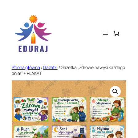
Przejdź
do
treści
Strona główna
/
Gazetki
/ Gazetka „Zdrowe nawyki każdego
dnia!” + PLAKAT