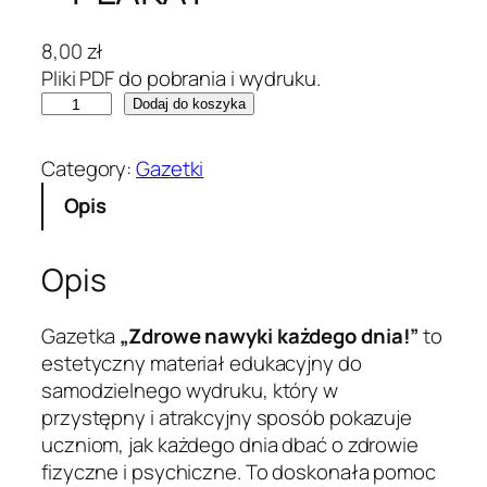
8,00
zł
Pliki PDF do pobrania i wydruku.
i
Dodaj do koszyka
l
o
Category:
Gazetki
ś
Opis
ć
G
a
Opis
z
e
Gazetka
„Zdrowe nawyki każdego dnia!”
to
t
estetyczny materiał edukacyjny do
k
samodzielnego wydruku, który w
a
przystępny i atrakcyjny sposób pokazuje
„
uczniom, jak każdego dnia dbać o zdrowie
Z
fizyczne i psychiczne. To doskonała pomoc
d