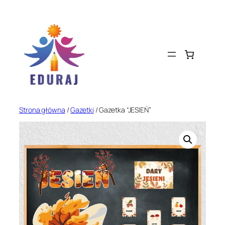
Przejdź
do
treści
Strona główna
/
Gazetki
/ Gazetka “JESIEŃ”