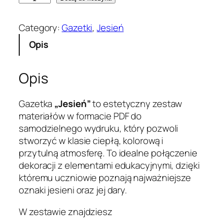
l
o
Category:
Gazetki
, 
Jesień
ś
Opis
ć
G
a
Opis
z
e
Gazetka
„Jesień”
to estetyczny zestaw
t
materiałów w formacie PDF do
k
samodzielnego wydruku, który pozwoli
a
stworzyć w klasie ciepłą, kolorową i
"
przytulną atmosferę. To idealne połączenie
J
dekoracji z elementami edukacyjnymi, dzięki
E
któremu uczniowie poznają najważniejsze
S
oznaki jesieni oraz jej dary.
I
E
W zestawie znajdziesz
Ń