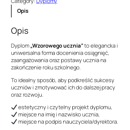
Category:
Dyplomy
ś
Opis
ć
D
y
Opis
p
l
Dyplom
„Wzorowego ucznia”
to elegancka i
o
uniwersalna forma docenienia osiągnięć,
m
zaangażowania oraz postawy ucznia na
„
zakończenie roku szkolnego.
W
z
To idealny sposób, aby podkreślić sukcesy
o
uczniów i zmotywować ich do dalszej pracy
r
oraz rozwoju.
o
w
estetyczny i czytelny projekt dyplomu,
e
miejsce na imię i nazwisko ucznia,
g
miejsce na podpis nauczyciela/dyrektora.
o