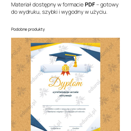
Materiał dostępny w formacie
PDF
– gotowy
u
do wydruku, szybki i wygodny w użyciu.
c
z
n
Podobne produkty
i
a
”