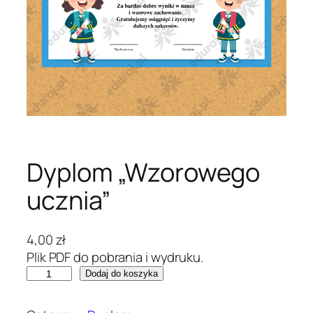
Dyplom „Wzorowego
ucznia”
4,00
zł
Plik PDF do pobrania i wydruku.
i
Dodaj do koszyka
l
o